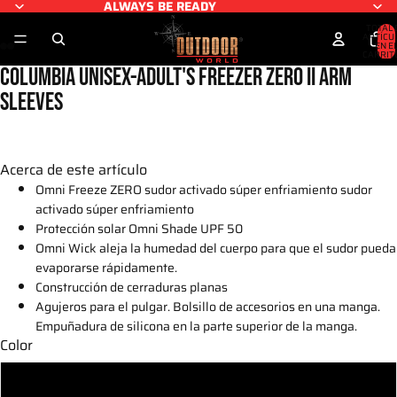
ALWAYS BE READY
TOTAL 
ARTÍCU
EN E
CARRITO
COLUMBIA UNISEX-ADULT'S FREEZER ZERO II ARM
SLEEVES
Acerca de este artículo
Omni Freeze ZERO sudor activado súper enfriamiento sudor
activado súper enfriamiento
Protección solar Omni Shade UPF 50
Omni Wick aleja la humedad del cuerpo para que el sudor pueda
evaporarse rápidamente.
Construcción de cerraduras planas
Agujeros para el pulgar. Bolsillo de accesorios en una manga.
Empuñadura de silicona en la parte superior de la manga.
Color
Black