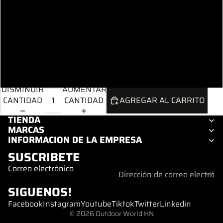
White
Carbon
Cypress
DISMINUIR
AUMENTAR
CANTIDAD
CANTIDAD
AGREGAR AL CARRITO
TIENDA
MARCAS
INFORMACION DE LA EMPRESA
SUSCRIBETE
Correo electrónico
SIGUENOS!
Facebook
Instagram
Youtube
Tiktok
Twitter
Linkedin
© 2026
Outdoor World HN